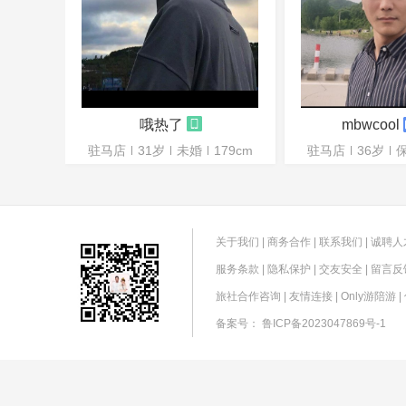
哦热了
mbwcool
驻马店
31岁
未婚
179cm
驻马店
36岁
关于我们
|
商务合作
|
联系我们
|
诚聘人
服务条款
|
隐私保护
|
交友安全
|
留言反
旅社合作咨询
|
友情连接
|
Only游陪游
|
备案号：
鲁ICP备2023047869号-1