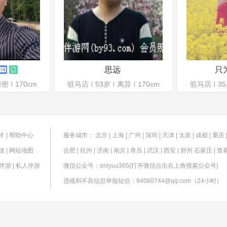
思远
保密
170cm
驻马店
53岁
离异
170cm
驻马店
3
才
|
帮助中心
服务城市：
北京
|
上海
|
广州
|
深圳
|
天津
|
太原
|
成都
|
重庆
馈
|
网站地图
合肥
|
杭州
|
济南
|
南京
|
青岛
|
武汉
|
西安
|
郑州
石家庄
|
查
伴游
|
私人伴游
微信公众号：onlyuu365(打开微信点击右上角搜索公众号)
违规和不良信息举报短信：94060744@qq.com（24小时）