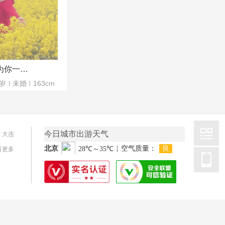
只为你一笑。小婷
5岁
未婚
163cm
今日城市出游天气
|
大连
看更多