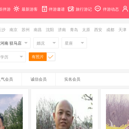
新伴游
最新游客
伴游邀请
旅行游记
伴游动态
长沙
南京
苏州
南昌
沈阳
济南
青岛
太原
西安
成都
天津
河南 驻马店
婚况
星座
有照片
学历
人气会员
诚信会员
实名会员