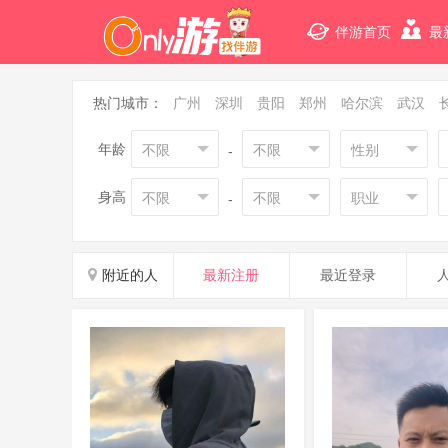
伴游首页
最
热门城市：
广州
深圳
贵阳
郑州
哈尔滨
武汉
年龄
不限
不限
性别
-
身高
不限
不限
职业
-
附近的人
最新注册
最近登录