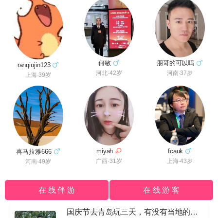
朋哥的可以吗
何敏
ranqiujin123
河南·37岁
河北·42岁
上海·39岁
fcauk
miyah
喜马拉雅666
上海·43岁
广西·31岁
河南·49岁
在 线 伴 游
在 线 游 客
国庆节去青岛玩三天，有没有当地的导游私信我哈