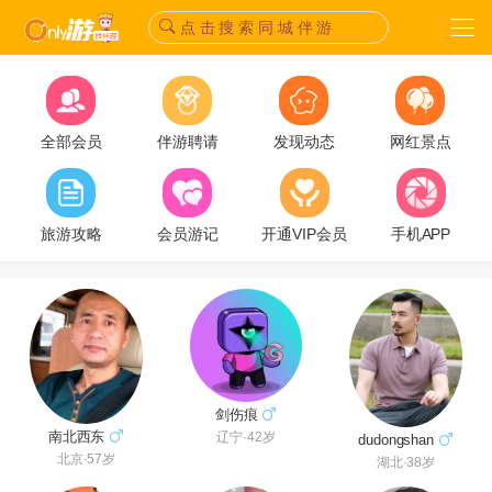
点 击 搜 索 同 城 伴 游
全部会员
伴游聘请
发现动态
网红景点
旅游攻略
会员游记
开通VIP会员
手机APP
剑伤痕
南北西东
辽宁·42岁
dudongshan
北京·57岁
湖北·38岁