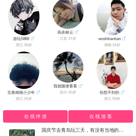
风依林云
游玩5888
woshitiantian
江苏·37岁
浙江·38岁
湖南·34岁
我就随便看看
北巷南猫小少年
你想不到的
四川·30岁
浙江·26岁
浙江·59岁
在 线 伴 游
在 线 游 客
国庆节去青岛玩三天，有没有当地的导游私信我哈