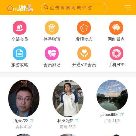
点 击 搜 索 同 城 伴 游
全部会员
伴游聘请
发现动态
网红景点
旅游攻略
会员游记
开通VIP会员
手机APP
jamest996
林夕为梦
九天722
广东·41岁
河南·35岁
吉林·41岁