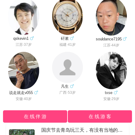
qskevin1
矸漱
souldance7195
江苏·37岁
福建·41岁
江苏·44岁
凡生
说走就走v055
txse
广西·53岁
安徽·40岁
安徽·29岁
在 线 伴 游
在 线 游 客
国庆节去青岛玩三天，有没有当地的导游私信我哈