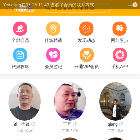
Yeweijing在07-25 11:43 查看了会员的联系方式
点 击 搜 索 同 城 伴 游
全部会员
伴游聘请
发现动态
网红景点
旅游攻略
会员游记
开通VIP会员
手机APP
谁与争锋
qiang
丁耳
上海·51岁
广东·48岁
广东·47岁