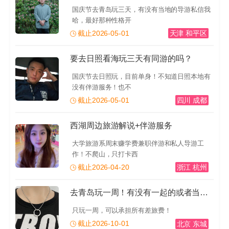
国庆节去青岛玩三天，有没有当地的导游私信我
哈，最好那种性格开
截止2026-05-01
天津 和平区
要去日照看海玩三天有同游的吗？
国庆节去日照玩，目前单身！不知道日照本地有
没有伴游服务！也不
截止2026-05-01
四川 成都
西湖周边旅游解说+伴游服务
大学旅游系周末赚学费兼职伴游和私人导游工
作！不爬山，只打卡西
截止2026-04-20
浙江 杭州
去青岛玩一周！有没有一起的或者当地的导游推荐一下！有
只玩一周，可以承担所有差旅费！
截止2026-10-01
北京 东城