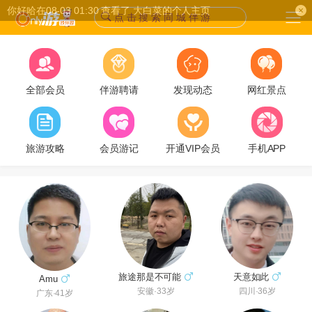
你好哈在08-03 01:30 查看了 大白菜的个人主页
点 击 搜 索 同 城 伴 游
全部会员
伴游聘请
发现动态
网红景点
旅游攻略
会员游记
开通VIP会员
手机APP
旅途那是不可能
天意如此
Amu
安徽·33岁
四川·36岁
广东·41岁