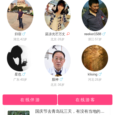
菇凉光芒万丈
neeker1588
归宿
北京·26岁
浙江·57岁
湖北·42岁
星也
klising
股神
广东·40岁
河北·26岁
北京·36岁
在 线 伴 游
在 线 游 客
国庆节去青岛玩三天，有没有当地的导游私信我哈