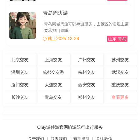
青岛周边游
青岛同城周边可以导游服务，去景区的话雇主需
要承担门票哦
截止2025-12-28
山东 青岛
北京交友
上海交友
广州交友
苏州交友
深圳交友
成都交友游
杭州交友
武汉交友
厦门交友
大连交友
西安交友
重庆交友
长沙交友
青岛交友
郑州交友
查看更多
Only游伴游官网旅游陪行出行服务
关于我们
联系我们
新手指引
关注微信