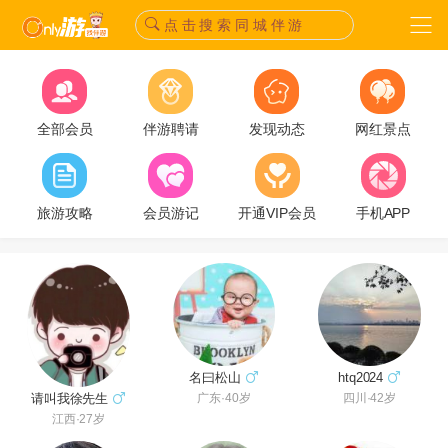
点 击 搜 索 同 城 伴 游
全部会员
伴游聘请
发现动态
网红景点
旅游攻略
会员游记
开通VIP会员
手机APP
名曰松山
htq2024
请叫我徐先生
广东·40岁
四川·42岁
江西·27岁