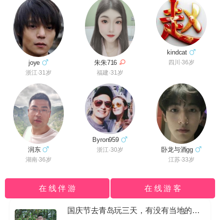
kindcat
朱朱716
joye
四川·36岁
福建·31岁
浙江·31岁
Byron959
润东
卧龙与酒gg
浙江·30岁
湖南·36岁
江苏·33岁
在 线 伴 游
在 线 游 客
国庆节去青岛玩三天，有没有当地的导游私信我哈