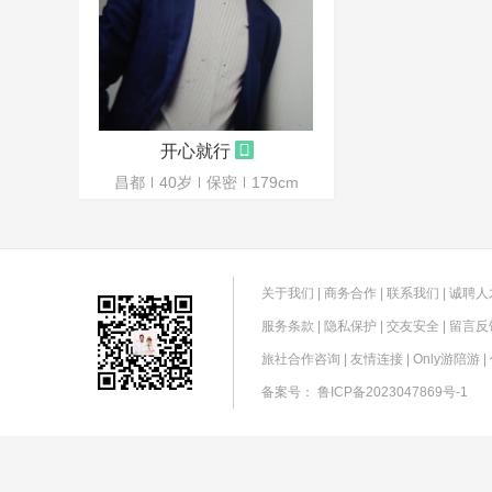
开心就行
昌都
40岁
保密
179cm
关于我们
|
商务合作
|
联系我们
|
诚聘人
服务条款
|
隐私保护
|
交友安全
|
留言反
旅社合作咨询
|
友情连接
|
Only游陪游
|
备案号：
鲁ICP备2023047869号-1