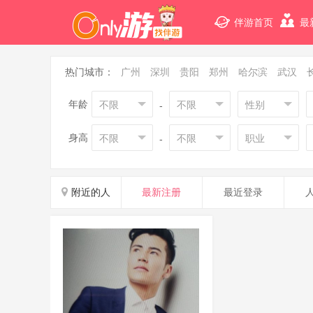
伴游首页
最
热门城市：
广州
深圳
贵阳
郑州
哈尔滨
武汉
年龄
不限
不限
性别
-
身高
不限
不限
职业
-
附近的人
最新注册
最近登录