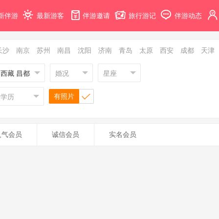
新伴游
最新游客
伴游邀请
旅行游记
伴游动态
长沙
南京
苏州
南昌
沈阳
济南
青岛
太原
西安
成都
天津
西藏 昌都
婚况
星座
有照片
学历
人气会员
诚信会员
实名会员