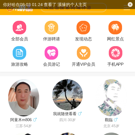
你好哈在08-03 01:24 查看了 溪缘的个人主页
点 击 搜 索 同 城 伴 游
全部会员
伴游聘请
发现动态
网红景点
旅游攻略
会员游记
开通VIP会员
手机APP
我就随便看看
觀臨
阿童木m806
四川·30岁
北京·45岁
江苏·54岁