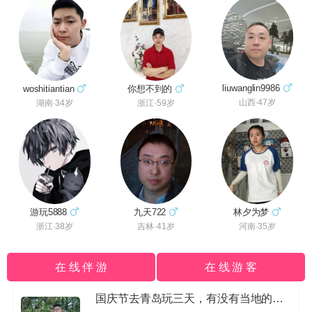
liuwanglin9986
woshitiantian
你想不到的
山西·47岁
湖南·34岁
浙江·59岁
林夕为梦
九天722
游玩5888
河南·35岁
吉林·41岁
浙江·38岁
在 线 伴 游
在 线 游 客
国庆节去青岛玩三天，有没有当地的导游私信我哈