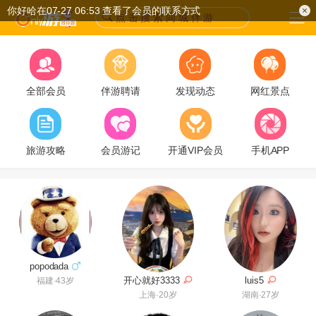
你好哈在07-27 06:53 查看了会员的联系方式
点 击 搜 索 同 城 伴 游
全部会员
伴游聘请
发现动态
网红景点
旅游攻略
会员游记
开通VIP会员
手机APP
popodada
luis5
开心就好3333
福建·43岁
湖南·27岁
上海·20岁