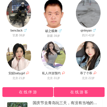
benclack
qinleyan
破之蝶舞
甘肃·38岁
四川·42岁
新疆·39岁
安妮babygirl
私人伴游预约
乖了个乖
北京·21岁
北京·31岁
北京·22岁
在 线 伴 游
在 线 游 客
国庆节去青岛玩三天，有没有当地的导游私信我哈