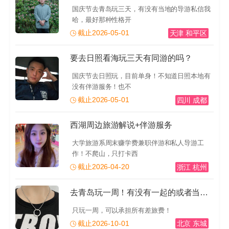
国庆节去青岛玩三天，有没有当地的导游私信我
哈，最好那种性格开
截止2026-05-01
天津 和平区
要去日照看海玩三天有同游的吗？
国庆节去日照玩，目前单身！不知道日照本地有
没有伴游服务！也不
截止2026-05-01
四川 成都
西湖周边旅游解说+伴游服务
大学旅游系周末赚学费兼职伴游和私人导游工
作！不爬山，只打卡西
截止2026-04-20
浙江 杭州
去青岛玩一周！有没有一起的或者当地的导游推荐一下！有
只玩一周，可以承担所有差旅费！
截止2026-10-01
北京 东城