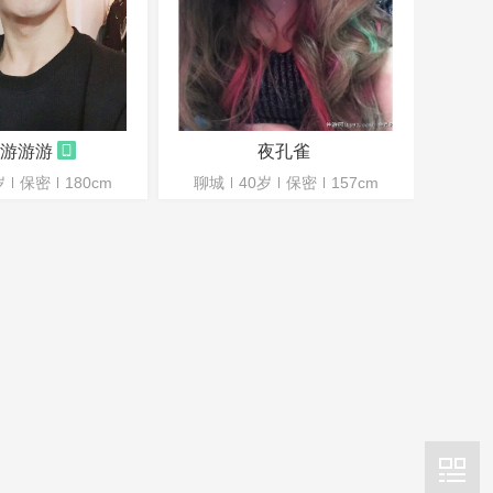
游游游
夜孔雀
岁
保密
180cm
聊城
40岁
保密
157cm