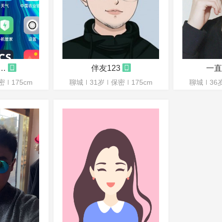
明媚h222
伴友123
一直
密
175cm
聊城
31岁
保密
175cm
聊城
36