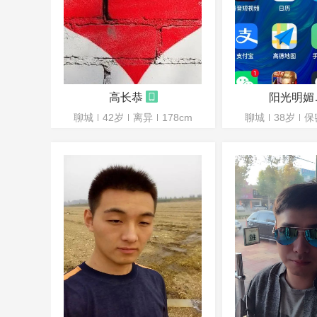
高长恭
阳光
聊城
42岁
离异
178cm
聊城
38岁
保