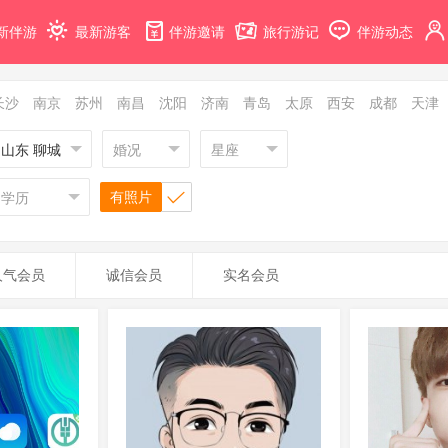
新伴游
最新游客
伴游邀请
旅行游记
伴游动态
长沙
南京
苏州
南昌
沈阳
济南
青岛
太原
西安
成都
天津
山东 聊城
婚况
星座
有照片
学历
人气会员
诚信会员
实名会员