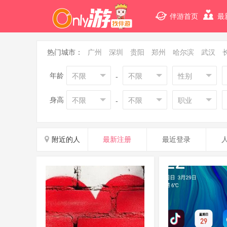
伴游首页
最
热门城市：
广州
深圳
贵阳
郑州
哈尔滨
武汉
年龄
不限
不限
性别
-
身高
不限
不限
职业
-
附近的人
最新注册
最近登录