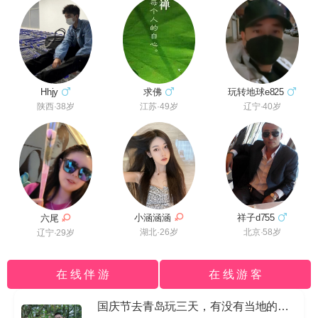
玩转地球e825
求佛
Hhjy
辽宁·40岁
江苏·49岁
陕西·38岁
祥子d755
小涵涵涵
六尾
北京·58岁
湖北·26岁
辽宁·29岁
在 线 伴 游
在 线 游 客
国庆节去青岛玩三天，有没有当地的导游私信我哈