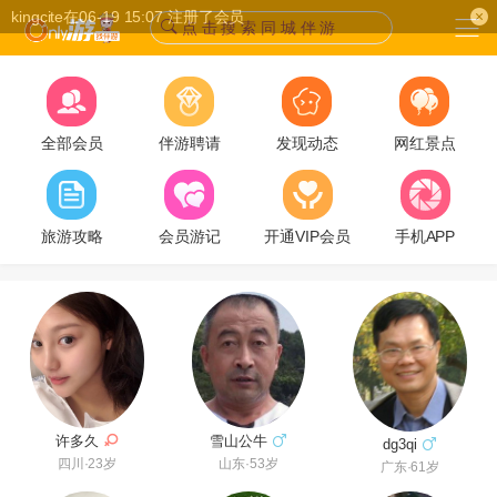
kingcite在06-19 15:07 注册了会员
点 击 搜 索 同 城 伴 游
全部会员
伴游聘请
发现动态
网红景点
旅游攻略
会员游记
开通VIP会员
手机APP
许多久
雪山公牛
dg3qi
四川·23岁
山东·53岁
广东·61岁