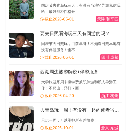
国庆节去青岛玩三天，有没有当地的导游私信我
哈，最好那种性格开
截止2026-05-01
天津 和平区
要去日照看海玩三天有同游的吗？
国庆节去日照玩，目前单身！不知道日照本地有
没有伴游服务！也不
截止2026-05-01
四川 成都
西湖周边旅游解说+伴游服务
大学旅游系周末赚学费兼职伴游和私人导游工
作！不爬山，只打卡西
截止2026-04-20
浙江 杭州
去青岛玩一周！有没有一起的或者当地的导游推荐一下！有
只玩一周，可以承担所有差旅费！
截止2026-10-01
北京 东城