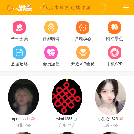
点 击 搜 索 同 城 伴 游
全部会员
伴游聘请
发现动态
网红景点
旅游攻略
会员游记
开通VIP会员
手机APP
小甜心s623
openmode
wind1288
江苏·22岁
河北·36岁
广东·36岁