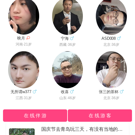
映月
宁海
ASD008
河南·21岁
西藏·36岁
北京·36岁
无所谓w377
收喜
张三的茶杯
江西·31岁
山东·46岁
北京·36岁
在 线 伴 游
在 线 游 客
国庆节去青岛玩三天，有没有当地的导游私信我哈