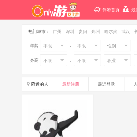
伴游首页
最
热门城市：
广州
深圳
贵阳
郑州
哈尔滨
武汉
年龄
不限
不限
性别
-
身高
不限
不限
职业
-
附近的人
最新注册
最近登录