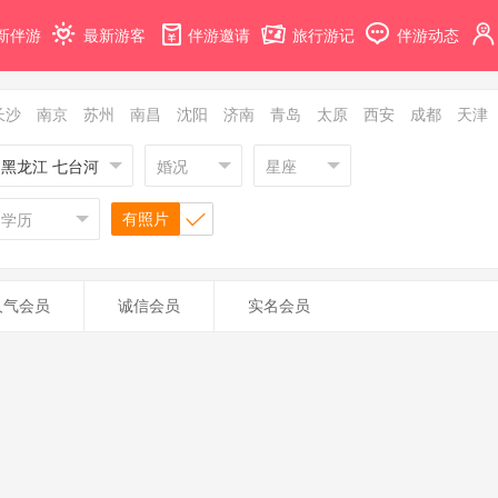
新伴游
最新游客
伴游邀请
旅行游记
伴游动态
长沙
南京
苏州
南昌
沈阳
济南
青岛
太原
西安
成都
天津
黑龙江 七台河
婚况
星座
有照片
学历
人气会员
诚信会员
实名会员