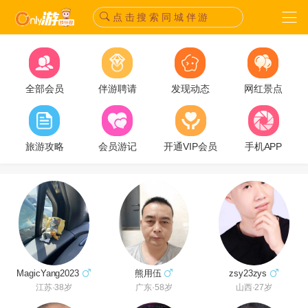
点 击 搜 索 同 城 伴 游
全部会员
伴游聘请
发现动态
网红景点
旅游攻略
会员游记
开通VIP会员
手机APP
熊用伍
MagicYang2023
zsy23zys
广东·58岁
江苏·38岁
山西·27岁