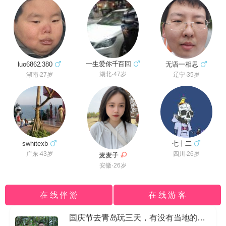
一生爱你千百回
luo6862.380
无语一相思
湖北·47岁
湖南·27岁
辽宁·35岁
swhitexb
七十二
广东·43岁
四川·26岁
麦麦子
安徽·26岁
在 线 伴 游
在 线 游 客
国庆节去青岛玩三天，有没有当地的导游私信我哈