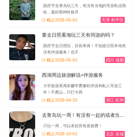
国庆节去青岛玩三天，有没有当地的导游私信我
哈，最好那种性格开
截止2026-05-01
天津 和平区
要去日照看海玩三天有同游的吗？
国庆节去日照玩，目前单身！不知道日照本地有
没有伴游服务！也不
截止2026-05-01
四川 成都
西湖周边旅游解说+伴游服务
大学旅游系周末赚学费兼职伴游和私人导游工
作！不爬山，只打卡西
截止2026-04-20
浙江 杭州
去青岛玩一周！有没有一起的或者当地的导游推荐一下！有
只玩一周，可以承担所有差旅费！
截止2026-10-01
北京 东城