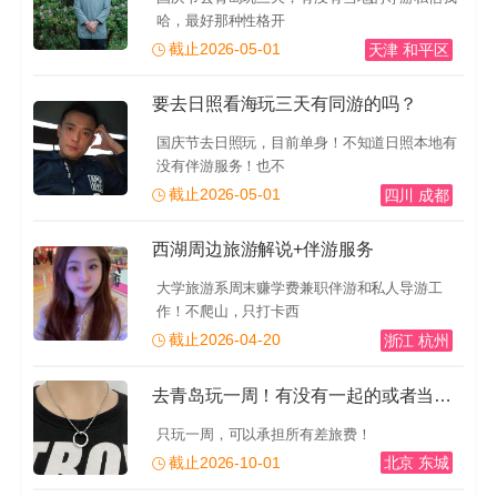
哈，最好那种性格开
截止2026-05-01
天津 和平区
要去日照看海玩三天有同游的吗？
国庆节去日照玩，目前单身！不知道日照本地有
没有伴游服务！也不
截止2026-05-01
四川 成都
西湖周边旅游解说+伴游服务
大学旅游系周末赚学费兼职伴游和私人导游工
作！不爬山，只打卡西
截止2026-04-20
浙江 杭州
去青岛玩一周！有没有一起的或者当地的导游推荐一下！有
只玩一周，可以承担所有差旅费！
截止2026-10-01
北京 东城