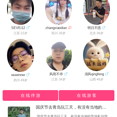
明日不惑
zhangxiaodian
SEVEi12
北京·36岁
四川·26岁
江苏·22岁
风雨不停
清风qingfeng
wuwinner
江苏·34岁
山西·46岁
四川·49岁
在 线 伴 游
在 线 游 客
国庆节去青岛玩三天，有没有当地的导游私信我哈
国庆节去青岛玩三天，有没有当地的导游私信我