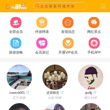
点 击 搜 索 同 城 伴 游
全部会员
伴游聘请
发现动态
网红景点
旅游攻略
会员游记
开通VIP会员
手机APP
zwwrzb001
还原精灵
godljj
辽宁·40岁
山东·50岁
浙江·41岁