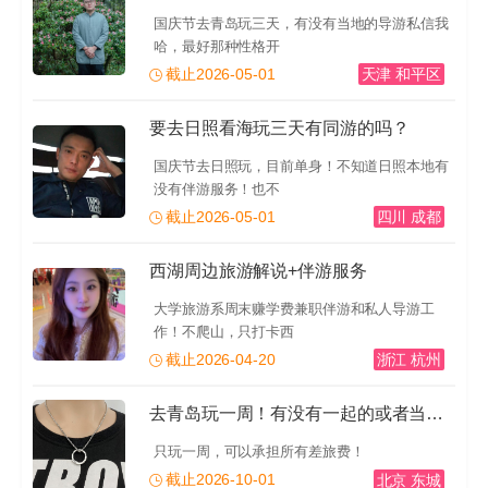
国庆节去青岛玩三天，有没有当地的导游私信我
哈，最好那种性格开
截止2026-05-01
天津 和平区
要去日照看海玩三天有同游的吗？
国庆节去日照玩，目前单身！不知道日照本地有
没有伴游服务！也不
截止2026-05-01
四川 成都
西湖周边旅游解说+伴游服务
大学旅游系周末赚学费兼职伴游和私人导游工
作！不爬山，只打卡西
截止2026-04-20
浙江 杭州
去青岛玩一周！有没有一起的或者当地的导游推荐一下！有
只玩一周，可以承担所有差旅费！
截止2026-10-01
北京 东城