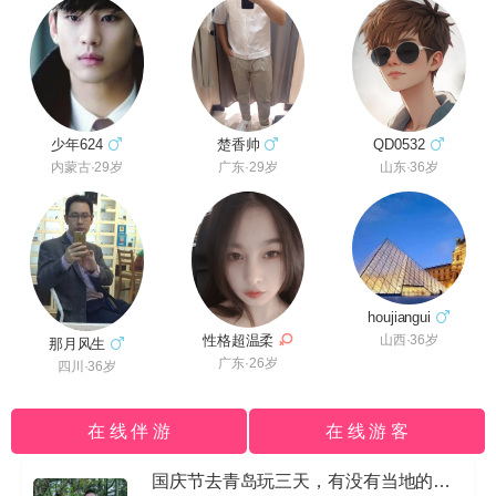
少年624
楚香帅
QD0532
内蒙古·29岁
广东·29岁
山东·36岁
houjiangui
性格超温柔
山西·36岁
那月风生
广东·26岁
四川·36岁
在 线 伴 游
在 线 游 客
国庆节去青岛玩三天，有没有当地的导游私信我哈