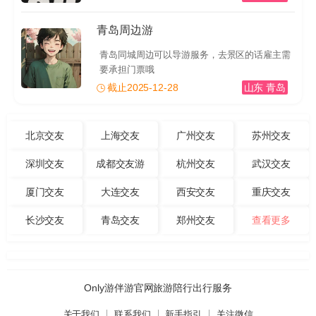
青岛周边游
青岛同城周边可以导游服务，去景区的话雇主需
要承担门票哦
截止2025-12-28
山东 青岛
北京交友
上海交友
广州交友
苏州交友
深圳交友
成都交友游
杭州交友
武汉交友
厦门交友
大连交友
西安交友
重庆交友
长沙交友
青岛交友
郑州交友
查看更多
Only游伴游官网旅游陪行出行服务
关于我们
联系我们
新手指引
关注微信