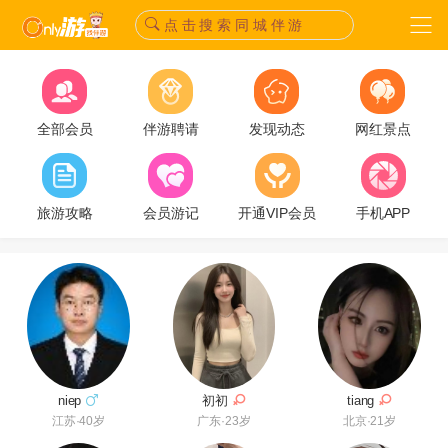
点 击 搜 索 同 城 伴 游
全部会员
伴游聘请
发现动态
网红景点
旅游攻略
会员游记
开通VIP会员
手机APP
tiang
初初
niep
北京·21岁
广东·23岁
江苏·40岁