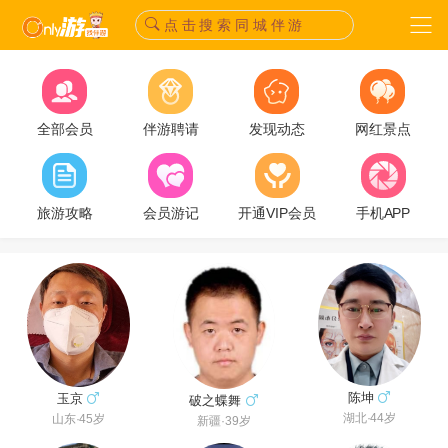
点 击 搜 索 同 城 伴 游
全部会员
伴游聘请
发现动态
网红景点
旅游攻略
会员游记
开通VIP会员
手机APP
陈坤
玉京
破之蝶舞
湖北·44岁
山东·45岁
新疆·39岁