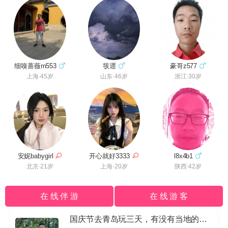
豪哥z577
细嗅蔷薇m553
彂遝
浙江·30岁
上海·45岁
山东·46岁
l8x4b1
安妮babygirl
开心就好3333
陕西·42岁
北京·21岁
上海·20岁
在 线 伴 游
在 线 游 客
国庆节去青岛玩三天，有没有当地的导游私信我哈