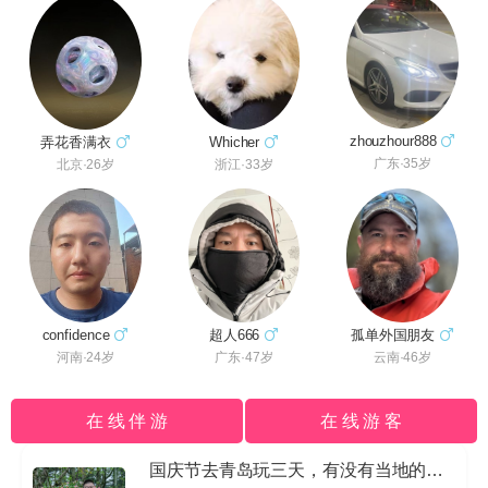
zhouzhour888
弄花香满衣
Whicher
广东·35岁
北京·26岁
浙江·33岁
超人666
孤单外国朋友
confidence
广东·47岁
云南·46岁
河南·24岁
在 线 伴 游
在 线 游 客
国庆节去青岛玩三天，有没有当地的导游私信我哈