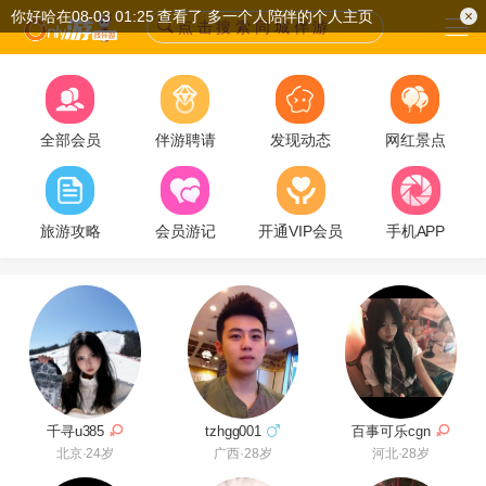
你好哈在08-03 01:25 查看了 多一个人陪伴的个人主页
点 击 搜 索 同 城 伴 游
全部会员
伴游聘请
发现动态
网红景点
旅游攻略
会员游记
开通VIP会员
手机APP
百事可乐cgn
千寻u385
tzhgg001
河北·28岁
北京·24岁
广西·28岁