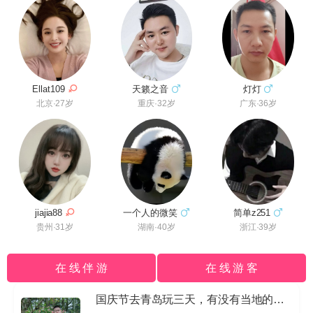
灯灯
Ellat109
天籁之音
广东·36岁
北京·27岁
重庆·32岁
jiajia88
一个人的微笑
简单z251
贵州·31岁
湖南·40岁
浙江·39岁
在 线 伴 游
在 线 游 客
国庆节去青岛玩三天，有没有当地的导游私信我哈