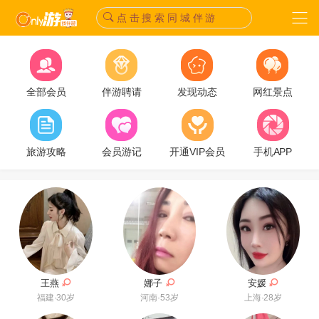
点 击 搜 索 同 城 伴 游
全部会员
伴游聘请
发现动态
网红景点
旅游攻略
会员游记
开通VIP会员
手机APP
安媛
王燕
娜子
上海·28岁
福建·30岁
河南·53岁