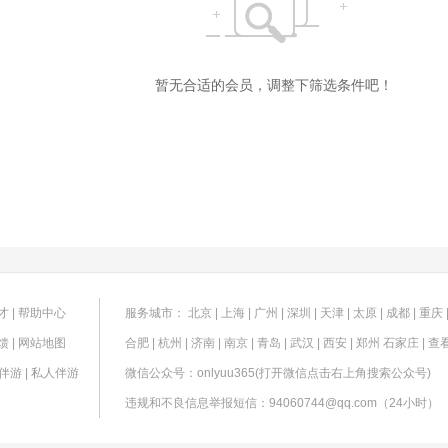
暂无合适的会员，调整下筛选条件吧！
才
|
帮助中心
服务城市：
北京
|
上海
|
广州
|
深圳
|
天津
|
太原
|
成都
|
重庆
馈
|
网站地图
合肥
|
杭州
|
济南
|
南京
|
青岛
|
武汉
|
西安
|
郑州
石家庄
|
查
伴游
|
私人伴游
微信公众号：onlyuu365(打开微信点击右上角搜索公众号)
违规和不良信息举报短信：94060744@qq.com（24小时）