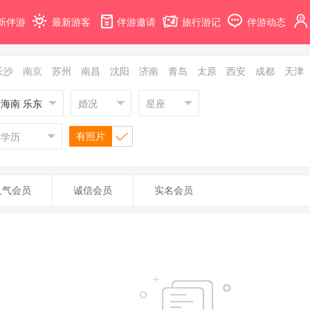
新伴游
最新游客
伴游邀请
旅行游记
伴游动态
长沙
南京
苏州
南昌
沈阳
济南
青岛
太原
西安
成都
天津
海南 乐东
婚况
星座
有照片
学历
人气会员
诚信会员
实名会员