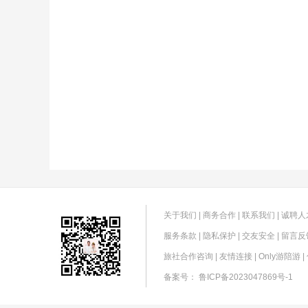
关于我们
|
商务合作
|
联系我们
|
诚聘人
服务条款
|
隐私保护
|
交友安全
|
留言反
旅社合作咨询
|
友情连接
|
Only游陪游
|
备案号：
鲁ICP备2023047869号-1