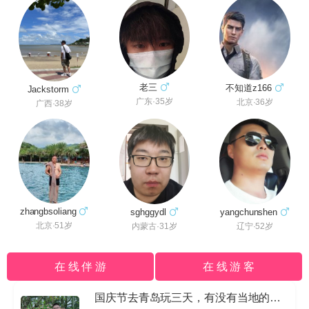
老三
不知道z166
Jackstorm
广东·35岁
北京·36岁
广西·38岁
zhangbsoliang
sghggydl
yangchunshen
北京·51岁
内蒙古·31岁
辽宁·52岁
在 线 伴 游
在 线 游 客
国庆节去青岛玩三天，有没有当地的导游私信我哈