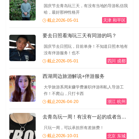
国庆节去青岛玩三天，有没有当地的导游私信我
哈，最好那种性格开
截止2026-05-01
天津 和平区
要去日照看海玩三天有同游的吗？
国庆节去日照玩，目前单身！不知道日照本地有
没有伴游服务！也不
截止2026-05-01
四川 成都
西湖周边旅游解说+伴游服务
大学旅游系周末赚学费兼职伴游和私人导游工
作！不爬山，只打卡西
截止2026-04-20
浙江 杭州
去青岛玩一周！有没有一起的或者当地的导游推荐一下！有
只玩一周，可以承担所有差旅费！
截止2026-10-01
北京 东城