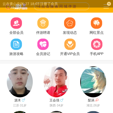
点 击 搜 索 同 城 伴 游
全部会员
伴游聘请
发现动态
网红景点
旅游攻略
会员游记
开通VIP会员
手机APP
梨涡
源木
王会强
湖北·26岁
江苏·31岁
陕西·34岁