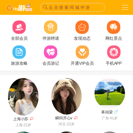
点 击 搜 索 同 城 伴 游
全部会员
伴游聘请
发现动态
网红景点
旅游攻略
会员游记
开通VIP会员
手机APP
蒋祯梁
瞬间开心v
广东·41岁
上海小苏
河北·22岁
上海·22岁