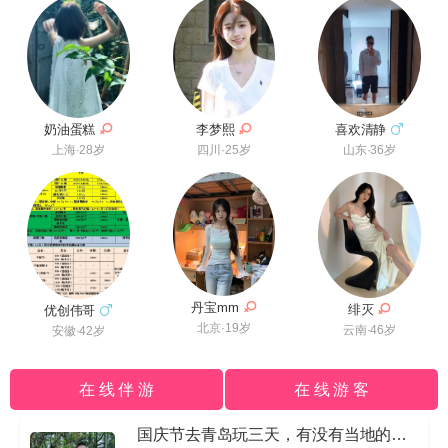
李梦熙
奶油蛋糕
喜欢清静
四川·25岁
上海·28岁
山东·36岁
丹宝mm
绯灭
优创伟哥
北京·19岁
云南·46岁
安徽·42岁
在 线 伴 游
在 线 游 客
国庆节去青岛玩三天，有没有当地的导游私信我哈