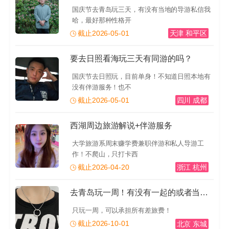
国庆节去青岛玩三天，有没有当地的导游私信我
哈，最好那种性格开
截止2026-05-01
天津 和平区
要去日照看海玩三天有同游的吗？
国庆节去日照玩，目前单身！不知道日照本地有
没有伴游服务！也不
截止2026-05-01
四川 成都
西湖周边旅游解说+伴游服务
大学旅游系周末赚学费兼职伴游和私人导游工
作！不爬山，只打卡西
截止2026-04-20
浙江 杭州
去青岛玩一周！有没有一起的或者当地的导游推荐一下！有
只玩一周，可以承担所有差旅费！
截止2026-10-01
北京 东城