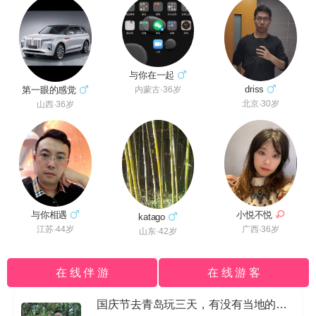
与你在一起
driss
第一眼的感觉
内蒙古·36岁
北京·30岁
山西·36岁
与你相遇
小悦不悦
katago
江苏·44岁
广西·36岁
山东·42岁
在 线 伴 游
在 线 游 客
国庆节去青岛玩三天，有没有当地的导游私信我哈