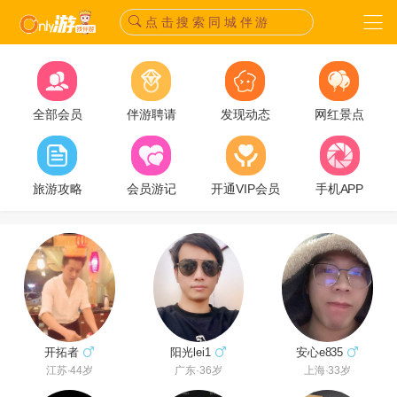
点 击 搜 索 同 城 伴 游
全部会员
伴游聘请
发现动态
网红景点
旅游攻略
会员游记
开通VIP会员
手机APP
开拓者
安心e835
阳光lei1
江苏·44岁
上海·33岁
广东·36岁