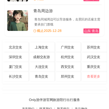
青岛周边游
青岛同城周边可以导游服务，去景区的话雇主需
要承担门票哦
截止2025-12-28
山东 青岛
北京交友
上海交友
广州交友
苏州交友
深圳交友
成都交友游
杭州交友
武汉交友
厦门交友
大连交友
西安交友
重庆交友
长沙交友
青岛交友
郑州交友
查看更多
Only游伴游官网旅游陪行出行服务
关于我们
联系我们
新手指引
关注微信