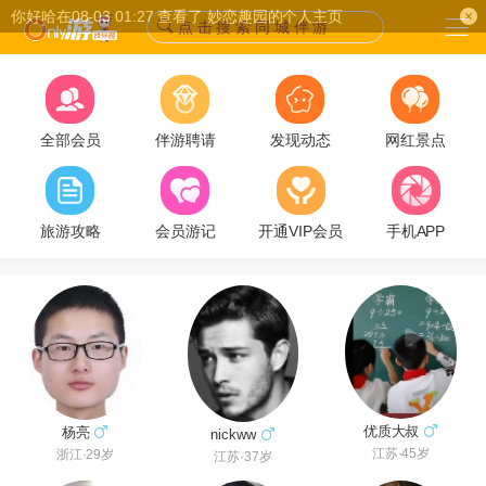
你好哈在08-03 01:27 查看了 妙恋趣园的个人主页
点 击 搜 索 同 城 伴 游
全部会员
伴游聘请
发现动态
网红景点
旅游攻略
会员游记
开通VIP会员
手机APP
优质大叔
杨亮
nickww
江苏·45岁
浙江·29岁
江苏·37岁