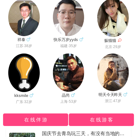
快乐万岁yyds
祥泰
躲猫猫
福建·35岁
江苏·38岁
北京·29岁
明天今天昨天
品尚
kksmile
浙江·47岁
上海·53岁
广东·32岁
在 线 伴 游
在 线 游 客
国庆节去青岛玩三天，有没有当地的导游私信我哈