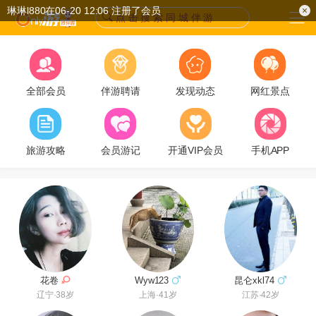
琳琳l880在06-20 12:06 注册了会员
点 击 搜 索 同 城 伴 游
全部会员
伴游聘请
发现动态
网红景点
旅游攻略
会员游记
开通VIP会员
手机APP
花卷
Wyw123
昆仑xkl74
辽宁·38岁
上海·41岁
江苏·42岁