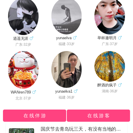
举杯邀明月
yunaelva
逍遥无涯
广东·37岁
福建·33岁
广东·32岁
醉酒的疯子
yunaelva1
湖南·36岁
WANren789
福建·36岁
北京·37岁
在 线 伴 游
在 线 游 客
国庆节去青岛玩三天，有没有当地的导游私信我哈