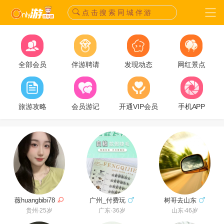
点 击 搜 索 同 城 伴 游
全部会员
伴游聘请
发现动态
网红景点
旅游攻略
会员游记
开通VIP会员
手机APP
薇huangbibi78
广州_付费玩
树哥去山东
贵州·25岁
广东·36岁
山东·46岁