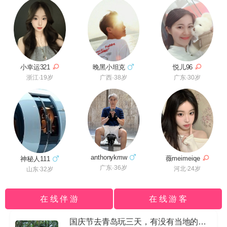
小幸运321
悦儿96
晚黑小坦克
浙江·19岁
广东·30岁
广西·38岁
anthonykmw
薇meimeiqe
神秘人111
广东·36岁
河北·24岁
山东·32岁
在 线 伴 游
在 线 游 客
国庆节去青岛玩三天，有没有当地的导游私信我哈