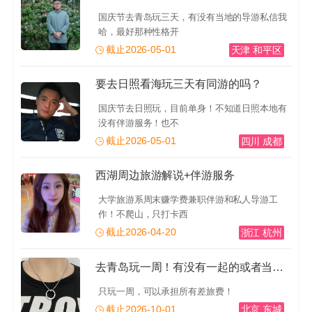
国庆节去青岛玩三天，有没有当地的导游私信我
哈，最好那种性格开
截止2026-05-01
天津 和平区
要去日照看海玩三天有同游的吗？
国庆节去日照玩，目前单身！不知道日照本地有
没有伴游服务！也不
截止2026-05-01
四川 成都
西湖周边旅游解说+伴游服务
大学旅游系周末赚学费兼职伴游和私人导游工
作！不爬山，只打卡西
截止2026-04-20
浙江 杭州
去青岛玩一周！有没有一起的或者当地的导游推荐一下！有
只玩一周，可以承担所有差旅费！
截止2026-10-01
北京 东城