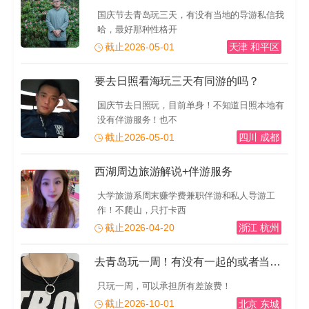
国庆节去青岛玩三天，有没有当地的导游私信我
哈，最好那种性格开
截止2026-05-01
天津 和平区
要去日照看海玩三天有同游的吗？
国庆节去日照玩，目前单身！不知道日照本地有
没有伴游服务！也不
截止2026-05-01
四川 成都
西湖周边旅游解说+伴游服务
大学旅游系周末赚学费兼职伴游和私人导游工
作！不爬山，只打卡西
截止2026-04-20
浙江 杭州
去青岛玩一周！有没有一起的或者当地的导游推荐一下！有
只玩一周，可以承担所有差旅费！
截止2026-10-01
北京 东城