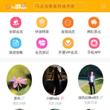
点 击 搜 索 同 城 伴 游
全部会员
伴游聘请
发现动态
网红景点
旅游攻略
会员游记
开通VIP会员
手机APP
随风起舞w815
萧风
小娜baby
甘肃·57岁
湖北·33岁
北京·22岁