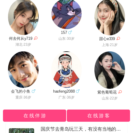
157
何去何从y719
甜心e339
山东·30岁
湖北·23岁
上海·21岁
haofeng2088
会飞的小鱼
紫色葡萄花
广东·36岁
重庆·36岁
山东·22岁
在 线 伴 游
在 线 游 客
国庆节去青岛玩三天，有没有当地的导游私信我哈