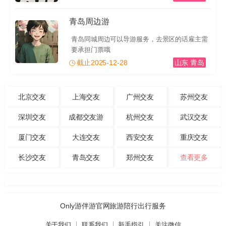
青岛周边游
青岛同城周边可以导游服务，去景区的话雇主需
要承担门票哦
截止2025-12-28
山东 青岛
北京交友
上海交友
广州交友
苏州交友
深圳交友
成都交友游
杭州交友
武汉交友
厦门交友
大连交友
西安交友
重庆交友
长沙交友
青岛交友
郑州交友
查看更多
Only游伴游官网旅游陪行出行服务
关于我们
联系我们
新手指引
关注微信