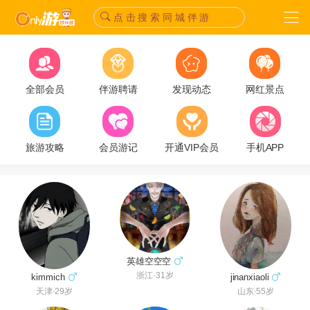
点 击 搜 索 同 城 伴 游
全部会员
伴游聘请
发现动态
网红景点
旅游攻略
会员游记
开通VIP会员
手机APP
英雄空空空
浙江·31岁
jinanxiaoli
kimmich
山东·55岁
天津·29岁