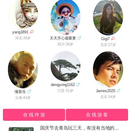
yang1891
天天开心最重要
河北·39岁
Gigi7
四川·36岁
北京·27岁
dengyong1162
James2025
江苏·51岁
懂新生
北京·34岁
云南·43岁
在 线 伴 游
在 线 游 客
国庆节去青岛玩三天，有没有当地的导游私信我哈