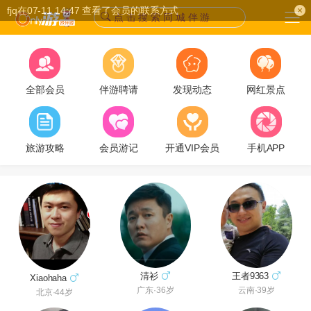
fjq在07-11 14:47 查看了会员的联系方式
点 击 搜 索 同 城 伴 游
全部会员
伴游聘请
发现动态
网红景点
旅游攻略
会员游记
开通VIP会员
手机APP
清衫
王者9363
Xiaohaha
广东·36岁
云南·39岁
北京·44岁