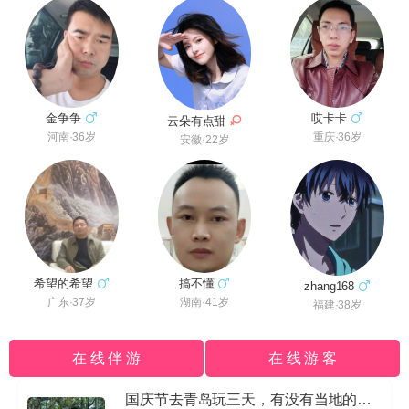
哎卡卡
金争争
云朵有点甜
重庆·36岁
河南·36岁
安徽·22岁
希望的希望
搞不懂
zhang168
广东·37岁
湖南·41岁
福建·38岁
在 线 伴 游
在 线 游 客
国庆节去青岛玩三天，有没有当地的导游私信我哈