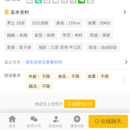
基本资料
男士 33岁
出行游客
身高：170cm
体重：55KG
婚姻：未婚
血型：保密
学历：本科
民族：保密
星座：双子座
地区：江苏 苏州 平江区
职业：自由职业
最近登录：
请先登录后查看时间
陪游要求
年龄： 不限
身高： 不限
体重： 不限
婚况： 不限
他还没上传照片
提醒他上传
在线聊天
城市微游
江苏伴游景区
首页
联系方式
添加好友
邀请出游