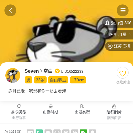
魅力值 366
诚信：1星
江苏 苏州
Seven丶空白
UID16522233
男
33岁
自由职业
170cm
收藏关注
岁月已老，我想和你一起去看海
身份类型
出游时期
出游类型
陪行酬劳
出行游客
酬劳面议
他的认证