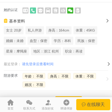
她的认证
基本资料
女士 20岁
私人伴游
身高：164cm
体重：45KG
婚姻：未婚
血型：保密
学历：本科
民族：保密
星座：摩羯座
地区：浙江 杭州
职业：再读
最近登录：
请先登录后查看时间
陪游要求
年龄： 不限
身高： 不限
体重： 不限
婚况： 不限
她还没上传照片
提醒她上传
在线聊天
首页
联系方式
添加好友
聘请伴游