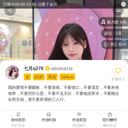
万籁在06-09 22:56 注册了会员
魅力值 545
诚信：1星
浙江 杭州
七月q278
UID16522219
女
20岁
再读
164cm
收藏关注
我的爱情不要暧昧，不要游戏，不要借口，不要谎言，不要灰色
地带，不要挖空心思，不要不见天日，不要拖泥带水，不要顾左
右而言他，更不要所谓的三人行。
身份类型
伴游时期
伴游类型
陪行酬劳
陪行导游
国内旅行
酬劳面议